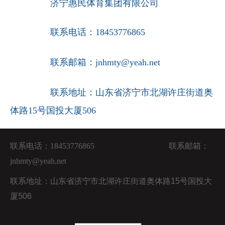
济宁惠民体育集团有限公司
联系电话：18453776865
联系邮箱：jnhmty@yeah.net
联系地址：山东省济宁市北湖许庄街道奥
体路15号国投大厦506
联系电话：18453776865 联系邮箱：
jnhmty@yeah.net
联系地址：
山东省济宁市北湖许庄街道奥体路15号国投大
厦506