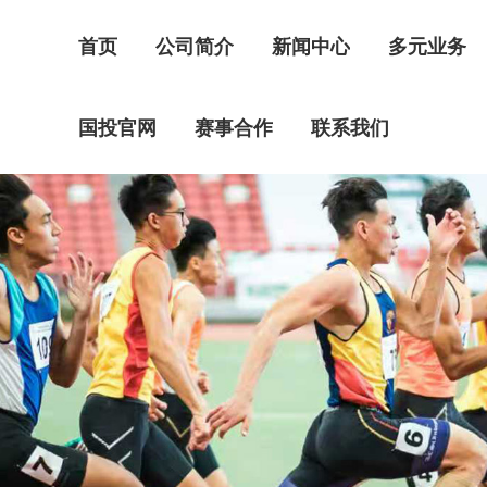
首页
公司简介
新闻中心
多元业务
国投官网
赛事合作
联系我们